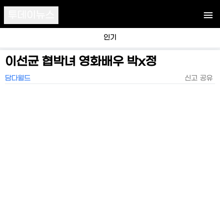
투데이뉴스
인기
이선균 협박녀 영화배우 박x정
담다월드
신고
공유