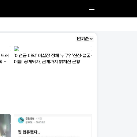
지드래
'이선균 마약' 여실장 정체 누구? '신상·얼굴·
톡 사
이름' 공개되자, 관계까지 밝혀진 근황