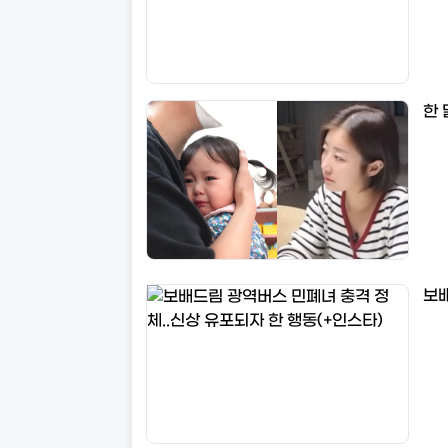
한 
보배