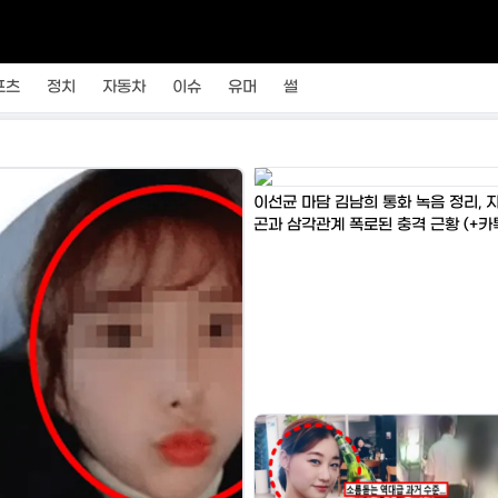
포츠
정치
자동차
이슈
유머
썰
이선균 마담 김남희 통화 녹음 정리, 
곤과 삼각관계 폭로된 충격 근황 (+카
진)