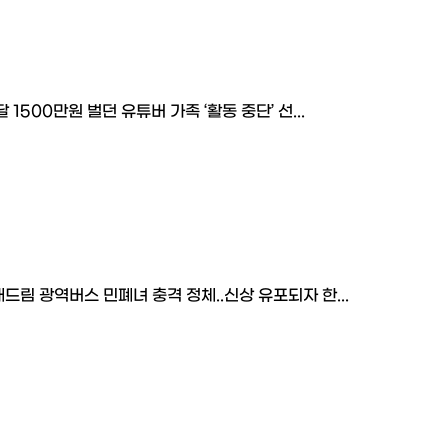
달 1500만원 벌던 유튜버 가족 ‘활동 중단’ 선...
드림 광역버스 민폐녀 충격 정체..신상 유포되자 한...