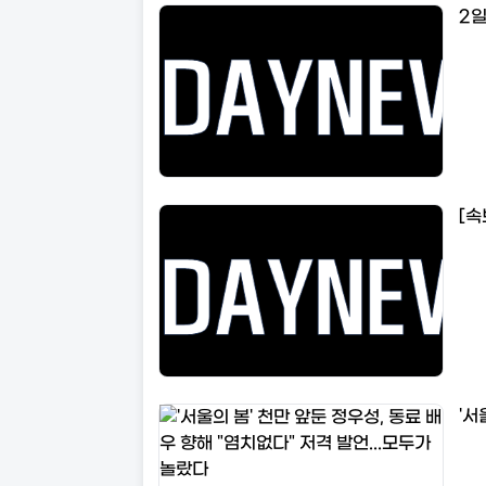
2일
[속
'서