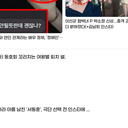
이선균 협박녀 P 박소정 신상...충격 
다 밝혀졌다(+김남희 인스타)
"유흥업소 단골손님"... 이선균 마담 김남희의 친언니와 연인 관계라는 배우 정체, '정해인'이었다...충격
) 동호회 꼬리치는 여왕벌 퇴치 썰.
라 아름 남친 '서동훈', 극단 선택 전 인스타에 ...