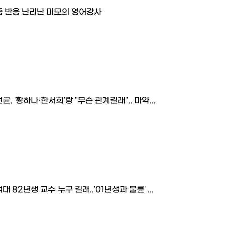
즘 반응 난리난 미모의 영어강사
균, '황하나·한서희'랑 "무슨 관계길래".. 마약...
대 82년생 교수 누구 길래..'01년생과 불륜' ...