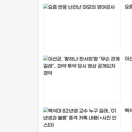
요
이선
백석