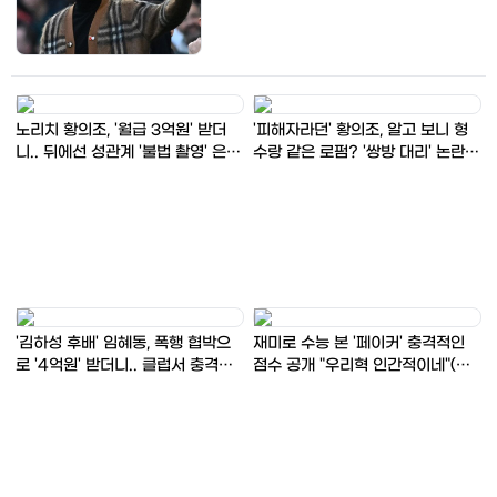
노리치 황의조, '월급 3억원' 받더
'피해자라던' 황의조, 알고 보니 형
니.. 뒤에선 성관계 '불법 촬영' 은밀
수랑 같은 로펌? '쌍방 대리' 논란..
한 취향에 경악
"변호사법 위반"
'김하성 후배' 임혜동, 폭행 협박으
재미로 수능 본 '페이커' 충격적인
로 '4억원' 받더니.. 클럽서 충격적
점수 공개 "우리혁 인간적이네"(연
인 만행 포착됐다
봉, 재산, 군면제)