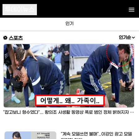
투데이뉴스
인기
⚽ 스포츠
"잡고보니 형수였다"... 황의조 사생활 동영상 폭로 범인 정체 밝혀지자 모두 경악했다
"계속 모델쓰면 불매"..이강인 광고 모델