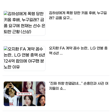
김하성에게 폭행 당한 키움 후배, 누구길
래? 금품 요구...
오지환 FA 계약 꼼수 논란.. LG 연봉 총
액 6년 ...
"진짜 취향 한결같네..." 손흥민과 사귄 여
자들의 소...