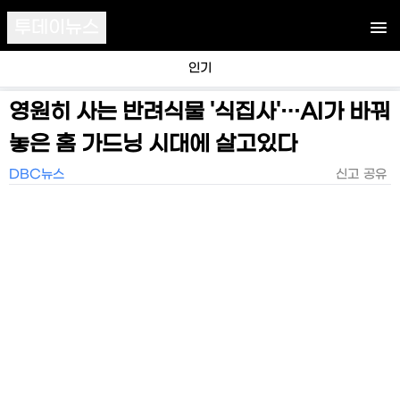
투데이뉴스
인기
영원히 사는 반려식물 '식집사'…AI가 바꿔
놓은 홈 가드닝 시대에 살고있다
DBC뉴스
신고
공유