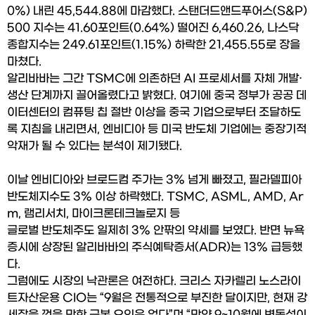
0%) 내린 45,544.88에 마감했다. 스탠더드앤드푸어스(S&P)
500 지수는 41.60포인트(0.64%) 떨어진 6,460.26, 나스닥
종합지수는 249.61포인트(1.15%) 하락한 21,455.55로 장을 
마쳤다.
알리바바는 그간 TSMC에 의존하던 AI 프로세서를 자체 개발·
생산 단계까지 끌어올렸다고 밝혔다. 여기에 중국 정부가 공공 데
이터센터의 컴퓨팅 칩 절반 이상을 중국 기업으로부터 조달하도
록 지침을 내리면서, 엔비디아 등 미국 반도체 기업에는 중장기적 
악재가 될 수 있다는 분석이 제기됐다.
이날 엔비디아와 브로드컴 주가는 3% 넘게 빠졌고, 필라델피아 
반도체지수도 3% 이상 하락했다. TSMC, ASML, AMD, Ar
m, 램리서치, 마이크론테크놀로지 등 
글로벌 반도체주도 일제히 3% 안팎의 약세를 보였다. 반면 뉴욕
증시에 상장된 알리바바의 주식예탁증서(ADR)는 13% 급등했
다.
그럼에도 시장의 낙관론은 여전하다. 크리스 자카렐리 노스라이
트자산운용 CIO는 “9월은 전통적으로 부진한 달이지만, 현재 강
세장을 꺾을 만한 근본 요인은 없다”며 “만약 9~10월에 변동성이 